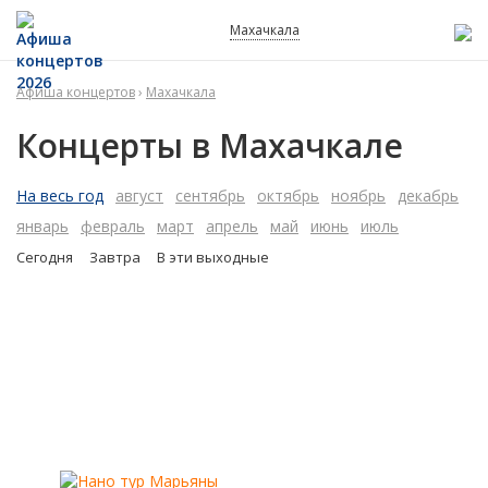
Махачкала
Афиша концертов
›
Махачкала
Концерты в Махачкале
На весь год
август
сентябрь
октябрь
ноябрь
декабрь
январь
февраль
март
апрель
май
июнь
июль
Сегодня
Завтра
В эти выходные