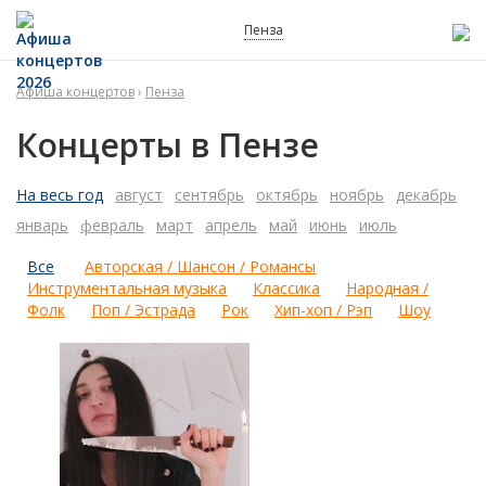
Пенза
Афиша концертов
›
Пенза
Концерты в Пензе
На весь год
август
сентябрь
октябрь
ноябрь
декабрь
январь
февраль
март
апрель
май
июнь
июль
Все
Авторская / Шансон / Романсы
Инструментальная музыка
Классика
Народная /
Фолк
Поп / Эстрада
Рок
Хип-хоп / Рэп
Шоу