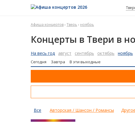
Твер
Афиша концертов
›
Тверь
›
ноябрь
Концерты в Твери в н
На весь год
август
сентябрь
октябрь
ноябрь
Сегодня
Завтра
В эти выходные
Все
Авторская / Шансон / Романсы
Друго