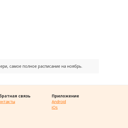
вери, самое полное расписание на
ноябрь.
братная связь
Приложение
онтакты
Android
iOs