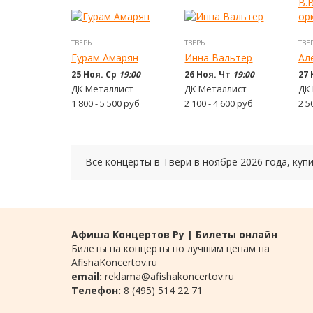
ТВЕРЬ
ТВЕРЬ
ТВЕ
Гурам Амарян
Инна Вальтер
Але
25 Ноя. Ср
19:00
26 Ноя. Чт
19:00
27 
ДК Металлист
ДК Металлист
ДК
1 800 - 5 500
руб
2 100 - 4 600
руб
2 5
Все концерты в Твери в
ноябре
2026 года
, ку
Афиша Концертов Ру | Билеты онлайн
Билеты на концерты по лучшим ценам на
AfishaKoncertov.ru
email:
reklama@afishakoncertov.ru
Телефон:
8 (495) 514 22 71