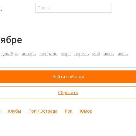
ь
оябре
декабрь
январь
февраль
март
апрель
май
июнь
июль
Найти события
Сбросить
е
Клубы
Поп / Эстрада
Рок
Юмор