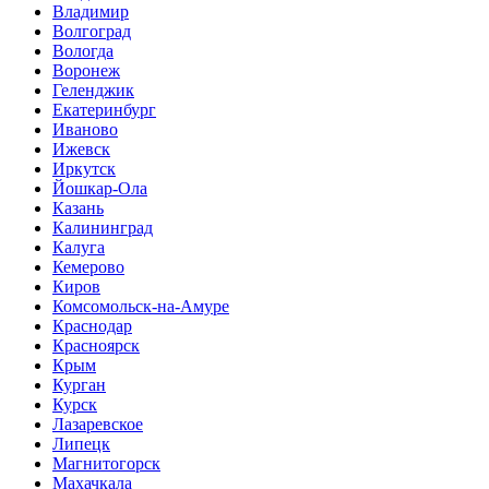
Владимир
Волгоград
Вологда
Воронеж
Геленджик
Екатеринбург
Иваново
Ижевск
Иркутск
Йошкар-Ола
Казань
Калининград
Калуга
Кемерово
Киров
Комсомольск-на-Амуре
Краснодар
Красноярск
Крым
Курган
Курск
Лазаревское
Липецк
Магнитогорск
Махачкала