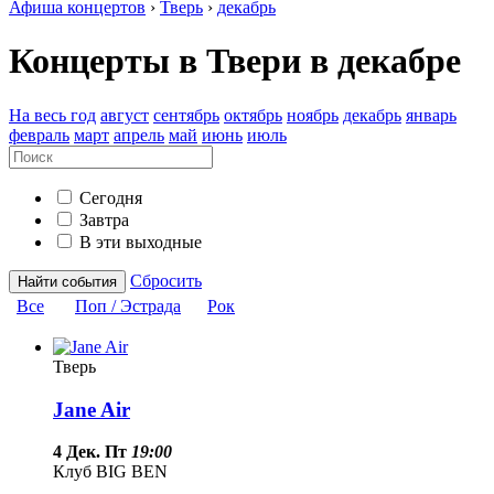
Афиша концертов
›
Тверь
›
декабрь
Концерты в Твери в декабре
На весь год
август
сентябрь
октябрь
ноябрь
декабрь
январь
февраль
март
апрель
май
июнь
июль
Сегодня
Завтра
В эти выходные
Сбросить
Найти события
Все
Поп / Эстрада
Рок
Тверь
Jane Air
4 Дек. Пт
19:00
Клуб BIG BEN