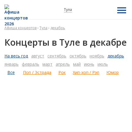
Тула
Афиша концертов
›
Тула
›
декабрь
Концерты в Туле в декабре
На весь год
август
сентябрь
октябрь
ноябрь
декабрь
январь
февраль
март
апрель
май
июнь
июль
Все
Поп / Эстрада
Рок
Хип-хоп / Рэп
Юмор