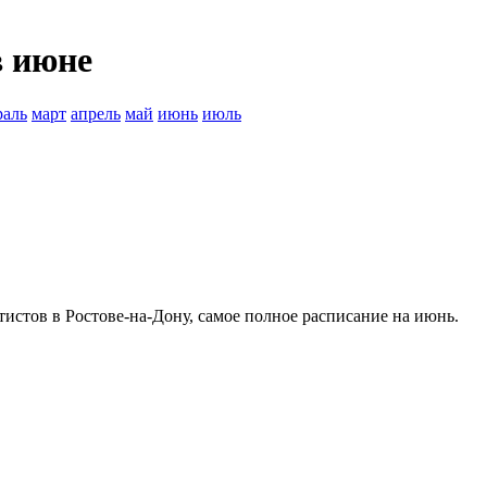
в июне
раль
март
апрель
май
июнь
июль
ртистов в Ростове-на-Дону, самое полное расписание на
июнь.