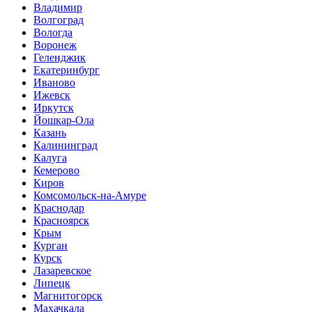
Владимир
Волгоград
Вологда
Воронеж
Геленджик
Екатеринбург
Иваново
Ижевск
Иркутск
Йошкар-Ола
Казань
Калининград
Калуга
Кемерово
Киров
Комсомольск-на-Амуре
Краснодар
Красноярск
Крым
Курган
Курск
Лазаревское
Липецк
Магнитогорск
Махачкала