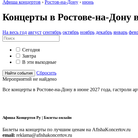
Афиша концертов
›
Ростов-на-Дону
›
июнь
Концерты в Ростове-на-Дону 
На весь год
август
сентябрь
октябрь
ноябрь
декабрь
январь
фев
Сегодня
Завтра
В эти выходные
Сбросить
Найти события
Мероприятий не найдено
Все концерты в Ростове-на-Дону в
июне
2027 года
, гастроли а
Афиша Концертов Ру | Билеты онлайн
Билеты на концерты по лучшим ценам на AfishaKoncertov.ru
email:
reklama@afishakoncertov.ru