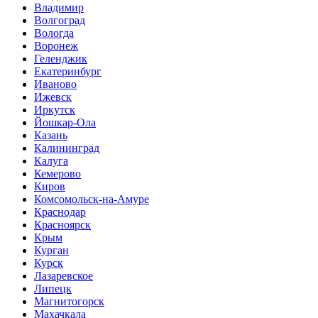
Владимир
Волгоград
Вологда
Воронеж
Геленджик
Екатеринбург
Иваново
Ижевск
Иркутск
Йошкар-Ола
Казань
Калининград
Калуга
Кемерово
Киров
Комсомольск-на-Амуре
Краснодар
Красноярск
Крым
Курган
Курск
Лазаревское
Липецк
Магнитогорск
Махачкала