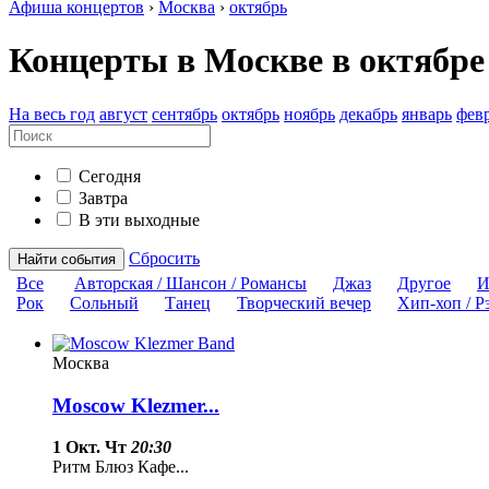
Афиша концертов
›
Москва
›
октябрь
Концерты в Москве в октябре
На весь год
август
сентябрь
октябрь
ноябрь
декабрь
январь
фев
Сегодня
Завтра
В эти выходные
Сбросить
Найти события
Все
Авторская / Шансон / Романсы
Джаз
Другое
И
Рок
Сольный
Танец
Творческий вечер
Хип-хоп / Р
Москва
Moscow Klezmer...
1 Окт. Чт
20:30
Ритм Блюз Кафе...