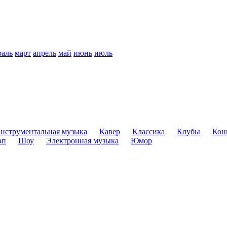
раль
март
апрель
май
июнь
июль
нструментальная музыка
Кавер
Классика
Клубы
Кон
эп
Шоу
Электронная музыка
Юмор