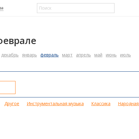
ва
феврале
декабрь
январь
февраль
март
апрель
май
июнь
июль
Другое
Инструментальная музыка
Классика
Народная