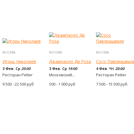
МОСКВА
МОСКВА
МОСКВА
Игорь Николаев
Джампаоло Ди Роза
Сосо Павлиашвил
3 Фев. Ср
20:00
3 Фев. Ср
19:00
4 Фев. Чт
20:00
Ресторан Petter
Московский...
Ресторан Petter
9 500 - 22 500
руб
500 - 1 000
руб
7 500 - 15 500
руб