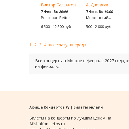
Виктор Салтыков
А. Дворжак....
7 Фев. Вс
20:00
7 Фев. Вс
19:00
Ресторан Petter
Московский...
6 500 - 12 500
руб
500 - 2 000
руб
1
2
3
4
все сразу
вперед ›
Все концерты в Москве в
феврале
2027 года
, 
на
февраль.
Афиша Концертов Ру | Билеты онлайн
Билеты на концерты по лучшим ценам на
AfishaKoncertov.ru