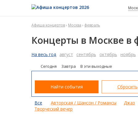
Моск
Афиша концертов
›
Москва
›
февраль
Концерты в Москве в 
На весь год
август
сентябрь
октябрь
ноябрь
Сегодня
Завтра
В эти выходные
Найти события
Сбросить
Все
Авторская / Шансон / Романсы
Джаз
Творческий вечер