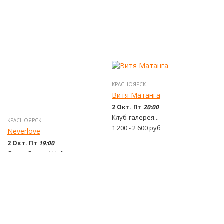
КРАСНОЯРСК
Витя Матанга
2 Окт. Пт
20:00
Клуб-галерея...
КРАСНОЯРСК
1 200 - 2 600
руб
Neverlove
2 Окт. Пт
19:00
Circus Concert Hall
1 700 - 9 900
руб