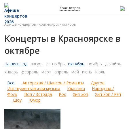
Красноярск
Афиша концертов
›
Красноярск
›
октябрь
Концерты в Красноярске в
октябре
На весь год
август
сентябрь
октябрь
ноябрь
декабрь
январь
февраль
март
апрель
май
июнь
июль
Все
Авторская / Шансон / Романсы
Другое
Инструментальная музыка
Классика
Народная /
Фолк
Поп / Эстрада
Рок
Хип-хоп
Хип-хоп / Рэп
Шоу
Юмор