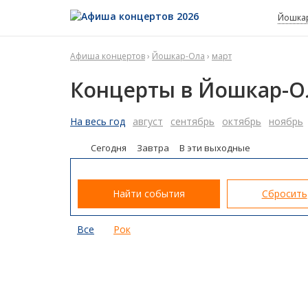
Йошка
Афиша концертов
›
Йошкар-Ола
›
март
Концерты в Йошкар-О
На весь год
август
сентябрь
октябрь
ноябрь
Сегодня
Завтра
В эти выходные
Найти события
Сбросить
Все
Рок