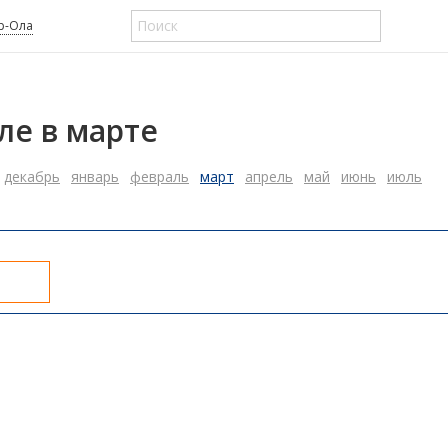
р-Ола
ле в марте
декабрь
январь
февраль
март
апрель
май
июнь
июль