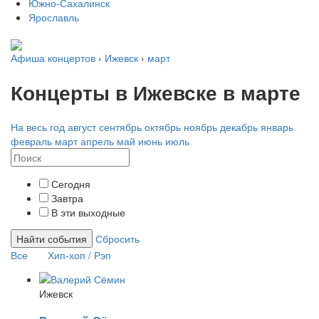
Южно-Сахалинск
Ярославль
Афиша концертов
›
Ижевск
›
март
Концерты в Ижевске в марте
На весь год
август
сентябрь
октябрь
ноябрь
декабрь
январь
февраль
март
апрель
май
июнь
июль
Сегодня
Завтра
В эти выходные
Найти события
Сбросить
Все
Хип-хоп / Рэп
Ижевск