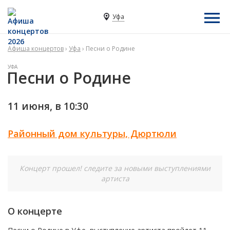
Уфа
Афиша концертов
›
Уфа
› Песни о Родине
УФА
Песни о Родине
11 июня, в
10:30
Районный дом культуры, Дюртюли
Концерт прошел! следите за новыми выступлениями
артиста
О концерте