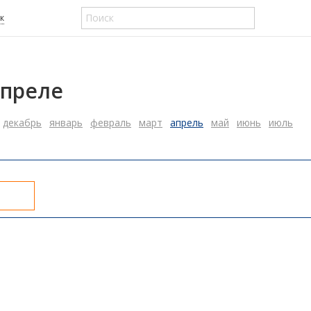
к
апреле
декабрь
январь
февраль
март
апрель
май
июнь
июль