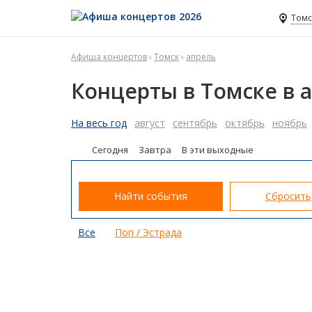
Томс
Афиша концертов
›
Томск
›
апрель
Концерты в Томске в 
На весь год
август
сентябрь
октябрь
ноябрь
Сегодня
Завтра
В эти выходные
Найти события
Сбросить
Все
Поп / Эстрада