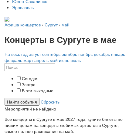
Южно-Сахалинск
Ярославль
Афиша концертов
›
Сургут
›
май
Концерты в Сургуте в мае
На весь год
август
сентябрь
октябрь
ноябрь
декабрь
январь
февраль
март
апрель
май
июнь
июль
Сегодня
Завтра
В эти выходные
Найти события
Сбросить
Мероприятий не найдено
Все концерты в Сургуте в
мае
2027 года
, купите билеты по
низким ценам на концерты любимых артистов в Сургуте,
самое полное расписание на
май.