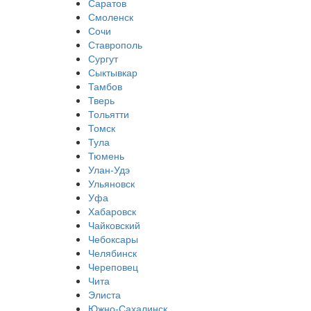
Саратов
Смоленск
Сочи
Ставрополь
Сургут
Сыктывкар
Тамбов
Тверь
Тольятти
Томск
Тула
Тюмень
Улан-Удэ
Ульяновск
Уфа
Хабаровск
Чайковский
Чебоксары
Челябинск
Череповец
Чита
Элиста
Южно-Сахалинск