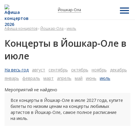
Йошкар-Ола
Афиша концертов
›
Йошкар-Ола
›
июль
Концерты в Йошкар-Оле в
июле
На весь год
август
сентябрь
октябрь
ноябрь
декабрь
январь
февраль
март
апрель
май
июнь
июль
Мероприятий не найдено
Все концерты в Йошкар-Оле в
июле
2027 года
, купите
билеты по низким ценам на концерты любимых
артистов в Йошкар-Оле, самое полное расписание
на
июль.