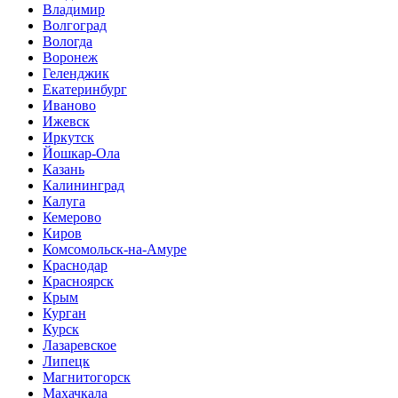
Владимир
Волгоград
Вологда
Воронеж
Геленджик
Екатеринбург
Иваново
Ижевск
Иркутск
Йошкар-Ола
Казань
Калининград
Калуга
Кемерово
Киров
Комсомольск-на-Амуре
Краснодар
Красноярск
Крым
Курган
Курск
Лазаревское
Липецк
Магнитогорск
Махачкала