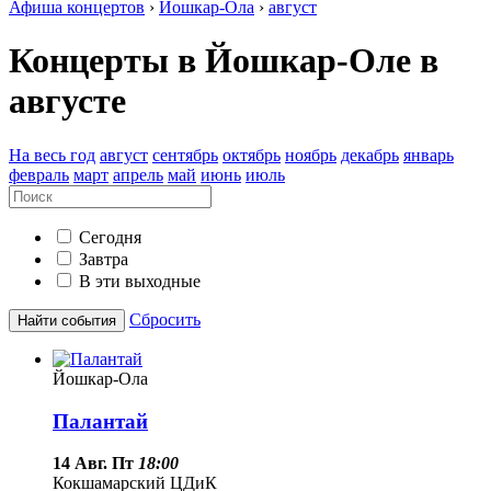
Афиша концертов
›
Йошкар-Ола
›
август
Концерты в Йошкар-Оле в
августе
На весь год
август
сентябрь
октябрь
ноябрь
декабрь
январь
февраль
март
апрель
май
июнь
июль
Сегодня
Завтра
В эти выходные
Сбросить
Найти события
Йошкар-Ола
Палантай
14 Авг. Пт
18:00
Кокшамарский ЦДиК