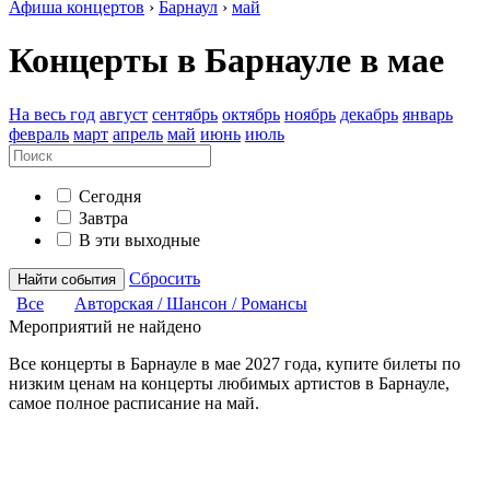
Афиша концертов
›
Барнаул
›
май
Концерты в Барнауле в мае
На весь год
август
сентябрь
октябрь
ноябрь
декабрь
январь
февраль
март
апрель
май
июнь
июль
Сегодня
Завтра
В эти выходные
Сбросить
Найти события
Все
Авторская / Шансон / Романсы
Мероприятий не найдено
Все концерты в Барнауле в
мае
2027 года
, купите билеты по
низким ценам на концерты любимых артистов в Барнауле,
самое полное расписание на
май.