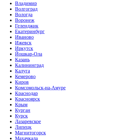
Владимир
Волгоград
Вологда
Воронеж
Геленджик
Екатеринбург
Иваново
Ижевск
Иркутск
Йошкар-Ола
Казань
Калининград
Калуга
Кемерово
Киров
Комсомольск-на-Амуре
Краснодар
Красноярск
Крым
Курган
Курск
Лазаревское
Липецк
Магнитогорск
Махачкала