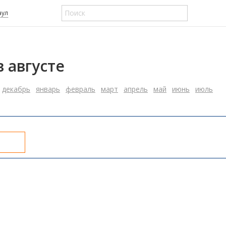
аул
 августе
декабрь
январь
февраль
март
апрель
май
июнь
июль