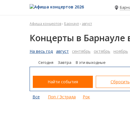
Барн
Афиша концертов
›
Барнаул
›
август
Концерты в Барнауле в
На весь год
август
сентябрь
октябрь
ноябрь
Сегодня
Завтра
В эти выходные
Найти события
Сбросить
Все
Поп / Эстрада
Рок